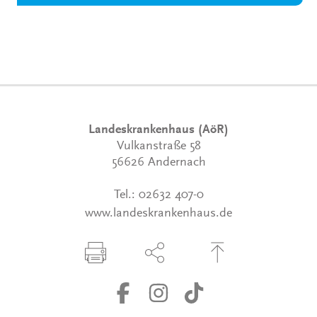
Landeskrankenhaus (AöR)
Vulkanstraße 58
56626 Andernach
Tel.:
02632 407-0
www.landeskrankenhaus.de
Seite drucken
Seite über Social-Media teilen
Zum Seitenanfang