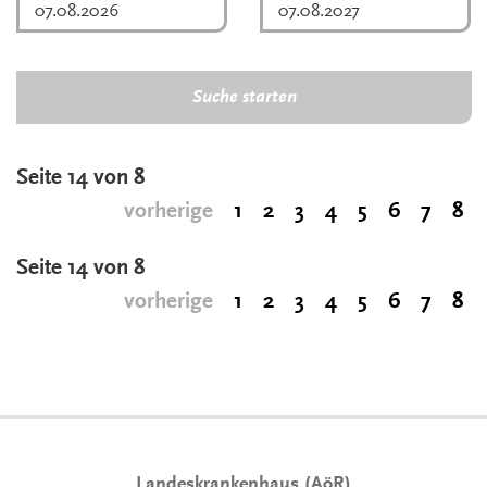
Suche starten
Seite 14 von 8
vorherige
1
2
3
4
5
6
7
8
Seite 14 von 8
vorherige
1
2
3
4
5
6
7
8
Landeskrankenhaus (AöR)