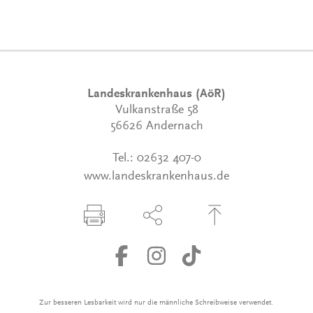
Landeskrankenhaus (AöR)
Vulkanstraße 58
56626 Andernach
Tel.:
02632 407-0
www.landeskrankenhaus.de
Seite drucken
Seite über Social-Media teilen
Zum Seitenanfang
Zur besseren Lesbarkeit wird nur die männliche Schreibweise verwendet.