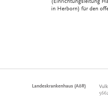
(Einrichtungsleitung H
in Herborn) für den of
Landeskrankenhaus (AöR)
Vulk
566