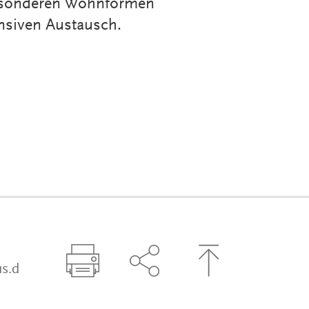
 besonderen Wohnformen
nsiven Austausch.
s.d
Seite drucken
Seite über Social-Media t
Zum Seitenanfa