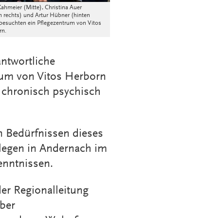
ahmeier (Mitte), Christina Auer
n rechts) und Artur Hübner (hinten
 besuchten ein Pflegezentrum von Vitos
rn.
ntwortliche
rum von Vitos Herborn
g chronisch psychisch
n Bedürfnissen dieses
llegen in Andernach im
enntnissen.
er Regionalleitung
rber