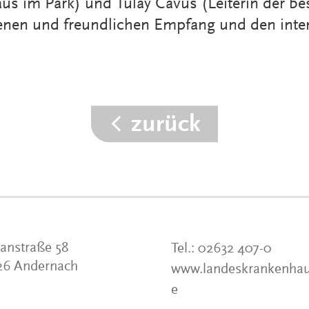
aus im Park) und Tülay Cavus (Leiterin der
fenen und freundlichen Empfang und den inte
zurück
anstraße 58
Tel.:
02632 407-0
26 Andernach
www.landeskrankenhau
e