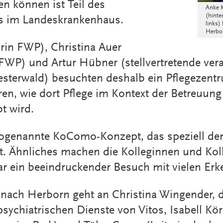
en können ist Teil des
Anke K
(hinte
s im Landeskrankenhaus.
links)
Herbo
rin FWP), Christina Auer
FWP) und Artur Hübner (stellvertretende vera
esterwald) besuchten deshalb ein Pflegezent
en, wie dort Pflege im Kontext der Betreuun
t wird.
sogenannte KoComo-Konzept, das speziell de
gt. Ähnliches machen die Kolleginnen und Ko
r ein beeindruckender Besuch mit vielen Erk
nach Herborn geht an Christina Wingender, d
psychiatrischen Dienste von Vitos, Isabell Kö