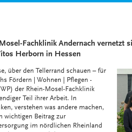
RHEIN-MOSEL-
FACHKLINIK
ANDERNACH
SPRACHHEILZENTRUM
MEISENHEIM
-Mosel-Fachklinik Andernach vernetzt s
Vitos Herborn in Hessen
CONMEDICO (MVZ)
BILDUNGSCAMPUS LKH
se, über den Tellerrand schauen – für
chs Fördern | Wohnen | Pflegen -
WP) der Rhein-Mosel-Fachklinik
diger Teil ihrer Arbeit. In
ken, verstehen was andere machen,
n wichtigen Beitrag zur
Versorgung im nördlichen Rheinland