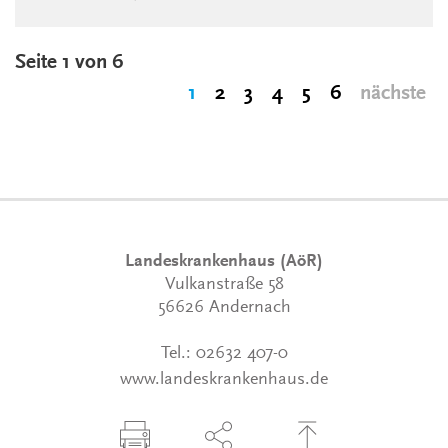
Seite 1 von 6
1
2
3
4
5
6
nächste
Landeskrankenhaus (AöR)
Vulkanstraße 58
56626 Andernach
Tel.:
02632 407-0
www.landeskrankenhaus.de