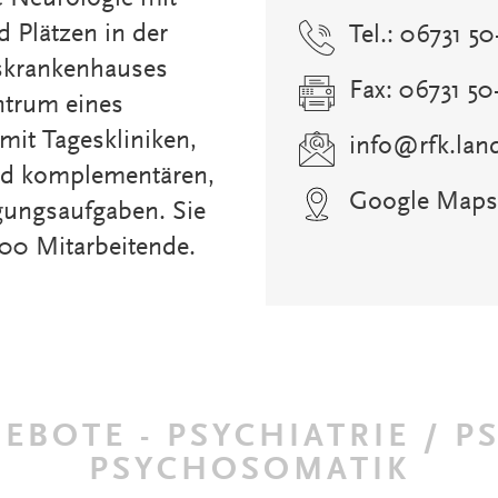
 Plätzen in der
Tel.: 06731 50
eskrankenhauses
Fax: 06731 50
entrum eines
it Tageskliniken,
info
@
rfk.la
nd komplementären,
Google Maps
gungsaufgaben. Sie
800 Mitarbeitende.
EBOTE - PSYCHIATRIE / P
PSYCHOSOMATIK