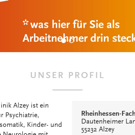
UNSER PROFIL
nik Alzey ist ein
Rheinhessen-Fachk
 Psychiatrie,
Dautenheimer Lan
somatik, Kinder- und
55232 Alzey
e Neurologie mit