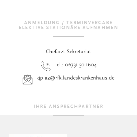
ANMELDUNG / TERMINVERGABE
ELEKTIVE STATIONÄRE AUFNAHMEN
Chefarzt-Sekretariat
Tel.: 06731 50-1604
kjp-az
@
rfk.landeskrankenhaus.de
IHRE ANSPRECHPARTNER