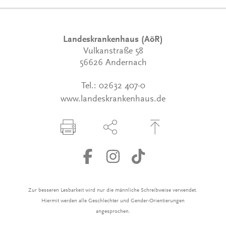
Landeskrankenhaus (AöR)
Vulkanstraße 58
56626 Andernach
Tel.:
02632 407-0
www.landeskrankenhaus.de
Seite drucken
Seite über Social-Media teilen
Zum Seitenanfang
Zur besseren Lesbarkeit wird nur die männliche Schreibweise verwendet.
Hiermit werden alle Geschlechter und Gender-Orientierungen
angesprochen.