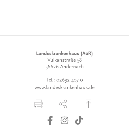
Landeskrankenhaus (AöR)
Vulkanstraße 58
56626 Andernach
Tel.:
02632 407-0
www.landeskrankenhaus.de
Seite drucken
Seite über Social-Media teilen
Zum Seitenanfang