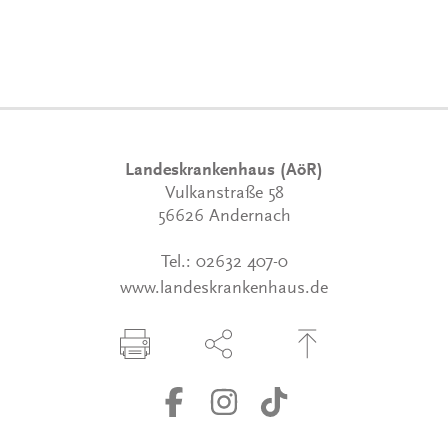
Landeskrankenhaus (AöR)
Vulkanstraße 58
56626 Andernach
Tel.:
02632 407-0
www.landeskrankenhaus.de
Seite drucken
Seite über Social-Media teilen
Zum Seitenanfang