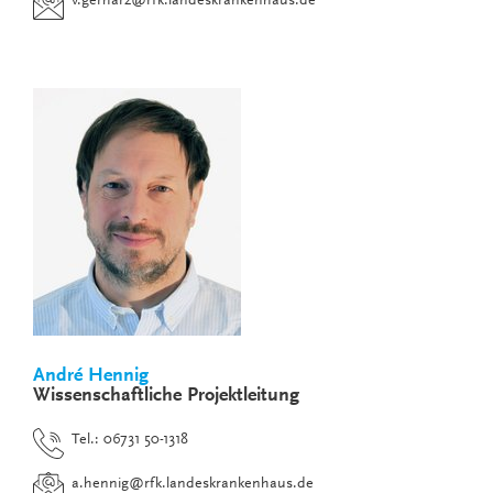
v.gerharz
@
rfk.landeskrankenhaus.de
André Hennig
Wissenschaftliche Projektleitung
Tel.: 06731 50-1318
a.hennig
@
rfk.landeskrankenhaus.de