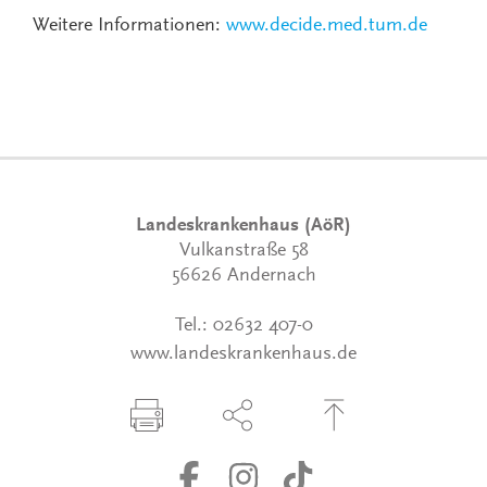
Weitere Informationen:
www.decide.med.tum.de
Landeskrankenhaus (AöR)
Vulkanstraße 58
56626 Andernach
Tel.:
02632 407-0
www.landeskrankenhaus.de
Seite drucken
Seite über Social-Media teilen
Zum Seitenanfang