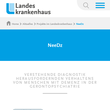
Suchbegriff:
Home
Aktuelles
Projekte im Landeskrankenhaus
NeeDz
NeeDz
VERSTEHENDE DIAGNOSTIK
HERAUSFORDERNDEN VERHALTENS
VON MENSCHEN MIT DEMENZ IN DER
GERONTOPSYCHIATRIE