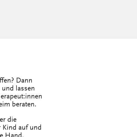
ffen? Dann
n und lassen
herapeut:innen
eim beraten.
er die
 Kind auf und
ie Hand.