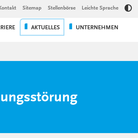
Kontakt
Sitemap
Stellenbörse
Leichte Sprache
Kon
RIERE
AKTUELLES
UNTERNEHMEN
NEWS
VERANSTALTUNGEN
ENDE
VERANSTALTUNGSRÜCKBLICK
PROJEKTE IM
SSIONALS
LANDESKRANKENHAUS
lungsstörung
LDUNG
CHRONIK
IUM
ANONYMES MELDESYSTEM