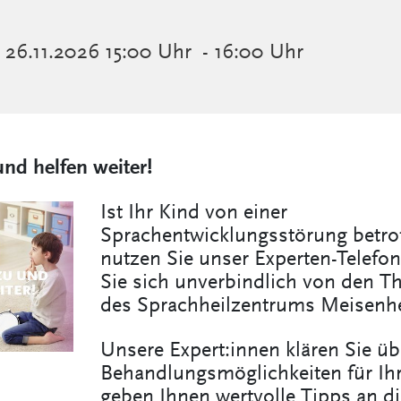
RHEIN-MOSEL-
26.11.2026
15:00 Uhr
- 16:00 Uhr
FACHKLINIK
ANDERNACH
SPRACHHEILZENTRUM
MEISENHEIM
CONMEDICO (MVZ)
nd helfen weiter!
BILDUNGSCAMPUS LKH
Ist Ihr Kind von einer
Sprachentwicklungsstörung betro
nutzen Sie unser Experten-Telefo
Sie sich unverbindlich von den T
des Sprachheilzentrums Meisenh
Unsere Expert:innen klären Sie üb
Behandlungsmöglichkeiten für Ihr
geben Ihnen wertvolle Tipps an d