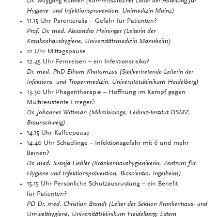
Dr. Wolfgang Kohnen (Kommissarischer Leiter der Abteilung für
Hygiene- und Infektionsprävention, Unimedizin Mainz)
11.15 Uhr Parenteralia – Gefahr für Patienten?
Prof. Dr. med. Alexandra Heininger (Leiterin der
Krankenhaushygiene, Universitätsmedizin Mannheim)
12 Uhr Mittagspause
12.45 Uhr Fernreisen – ein Infektionsrisiko?
Dr. med. PhD Elham Khatamzas (Stellvertretende Leiterin der
Infektions- und Tropenmedizin, Universitätsklinikum Heidelberg)
13.30 Uhr Phagentherapie – Hoffnung im Kampf gegen
Multiresistente Erreger?
Dr. Johannes Wittman (Mikrobiologe, Leibniz-Institut DSMZ,
Braunschweig)
14.15 Uhr Kaffeepause
14.40 Uhr Schädlinge – Infektionsgefahr mit 6 und mehr
Beinen?
Dr. med. Svenja Liebler (Krankenhaushygienikerin, Zentrum für
Hygiene und Infektionsprävention, Bioscientia, Ingelheim)
15.15 Uhr Persönliche Schutzausrüstung – ein Benefit
für Patienten?
PD Dr. med. Christian Brandt (Leiter der Sektion Krankenhaus- und
Umwelthygiene, Universitätsklinikum Heidelberg; Extern