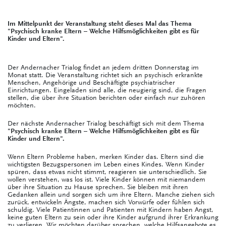
Im Mittelpunkt der Veranstaltung steht dieses Mal das Thema
"Psychisch kranke Eltern – Welche Hilfsmöglichkeiten gibt es für
Kinder und Eltern".
Der Andernacher Trialog findet an jedem dritten Donnerstag im
Monat statt. Die Veranstaltung richtet sich an psychisch erkrankte
Menschen, Angehörige und Beschäftigte psychiatrischer
Einrichtungen. Eingeladen sind alle, die neugierig sind, die Fragen
stellen, die über ihre Situation berichten oder einfach nur zuhören
möchten.
Der nächste Andernacher Trialog beschäftigt sich mit dem Thema
"Psychisch kranke Eltern – Welche Hilfsmöglichkeiten gibt es für
Kinder und Eltern
".
Wenn Eltern Probleme haben, merken Kinder das. Eltern sind die
wichtigsten Bezugspersonen im Leben eines Kindes. Wenn Kinder
spüren, dass etwas nicht stimmt, reagieren sie unterschiedlich. Sie
wollen verstehen, was los ist. Viele Kinder können mit niemandem
über ihre Situation zu Hause sprechen. Sie bleiben mit ihren
Gedanken allein und sorgen sich um ihre Eltern. Manche ziehen sich
zurück, entwickeln Ängste, machen sich Vorwürfe oder fühlen sich
schuldig. Viele Patientinnen und Patienten mit Kindern haben Angst,
keine guten Eltern zu sein oder ihre Kinder aufgrund ihrer Erkrankung
zu verlieren. Wir möchten darüber sprechen, welche Hilfsangebote es