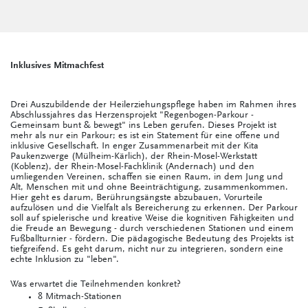
Inklusives Mitmachfest
Drei Auszubildende der Heilerziehungspflege haben im Rahmen ihres
Abschlussjahres das Herzensprojekt "Regenbogen-Parkour -
Gemeinsam bunt & bewegt" ins Leben gerufen. Dieses Projekt ist
mehr als nur ein Parkour; es ist ein Statement für eine offene und
inklusive Gesellschaft. In enger Zusammenarbeit mit der Kita
Paukenzwerge (Mülheim-Kärlich), der Rhein-Mosel-Werkstatt
(Koblenz), der Rhein-Mosel-Fachklinik (Andernach) und den
umliegenden Vereinen, schaffen sie einen Raum, in dem Jung und
Alt, Menschen mit und ohne Beeinträchtigung, zusammenkommen.
Hier geht es darum, Berührungsängste abzubauen, Vorurteile
aufzulösen und die Vielfalt als Bereicherung zu erkennen. Der Parkour
soll auf spielerische und kreative Weise die kognitiven Fähigkeiten und
die Freude an Bewegung - durch verschiedenen Stationen und einem
Fußballturnier - fördern. Die pädagogische Bedeutung des Projekts ist
tiefgreifend. Es geht darum, nicht nur zu integrieren, sondern eine
echte Inklusion zu "leben".
Was erwartet die Teilnehmenden konkret?
8 Mitmach-Stationen