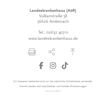
Landeskrankenhaus (AöR)
Vulkanstraße 58
56626 Andernach
Tel.:
02632 407-0
www.landeskrankenhaus.de
Seite drucken
Seite über Social-Media teilen
Zum Seitenanfang
Zur besseren Lesbarkeit wird nur die männliche Schreibweise verwendet.
Hiermit werden alle Geschlechter und Gender-Orientierungen
angesprochen.
Kontakt
Impressum
Datenschutz