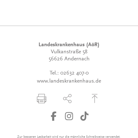
Landeskrankenhaus (AöR)
Vulkanstraße 58
56626 Andernach
Tel.:
02632 407-0
www.landeskrankenhaus.de
Seite drucken
Seite über Social-Media teilen
Zum Seitenanfang
Zur besseren Lesbarkeit wird nur die männliche Schreibweise verwendet.