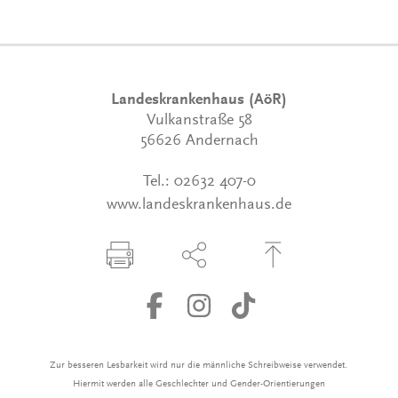
Landeskrankenhaus (AöR)
Vulkanstraße 58
56626 Andernach
Tel.:
02632 407-0
www.landeskrankenhaus.de
Seite drucken
Seite über Social-Media teilen
Zum Seitenanfang
Zur besseren Lesbarkeit wird nur die männliche Schreibweise verwendet.
Hiermit werden alle Geschlechter und Gender-Orientierungen