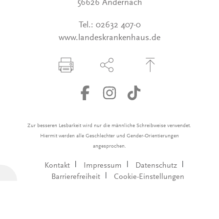
56626 Andernach
Tel.:
02632 407-0
www.landeskrankenhaus.de
Seite drucken
Seite über Social-Media teilen
Zum Seitenanfang
Zur besseren Lesbarkeit wird nur die männliche Schreibweise verwendet.
Hiermit werden alle Geschlechter und Gender-Orientierungen
angesprochen.
Kontakt
Impressum
Datenschutz
Barrierefreiheit
Cookie-Einstellungen