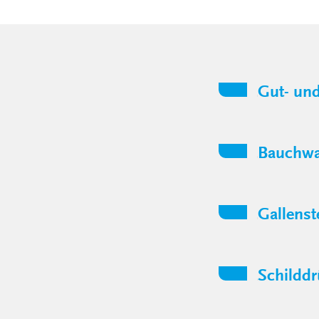
Gut- und
Bauchwa
Gallenst
Schildd