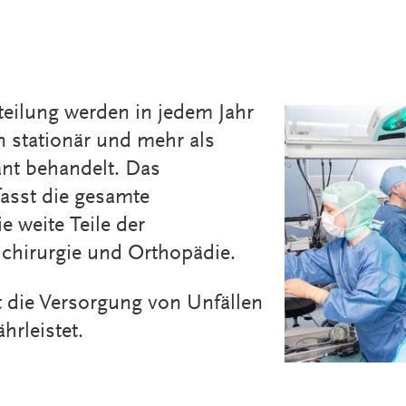
RADIOLOGIE
NEUROLOGISCHE
TAGESKLINIK
teilung werden in jedem Jahr
AMBULANTE
CHIRURGIE IM
n stationär und mehr als
CONMEDICO
nt behandelt. Das
ZENTRALE
asst die gesamte
NOTAUFNAHME
e weite Teile der
llchirurgie und Orthopädie.
t die Versorgung von Unfällen
hrleistet.