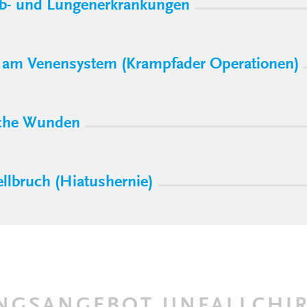
rb- und Lungenerkrankungen
e am Venensystem (Krampfader Operationen)
che Wunden
llbruch (Hiatushernie)
NGSANGEBOT UNFALLCHIR