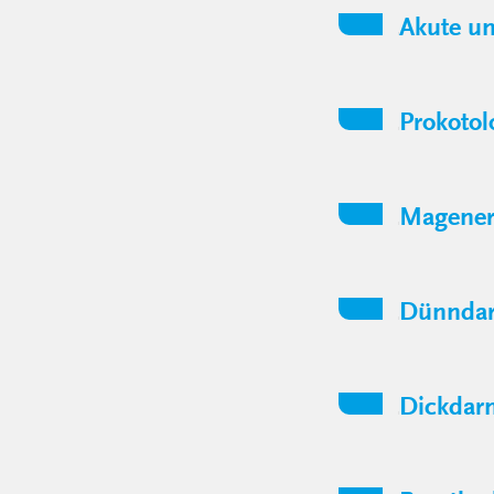
Akute u
Prokotol
Magener
Dünndar
Dickdar