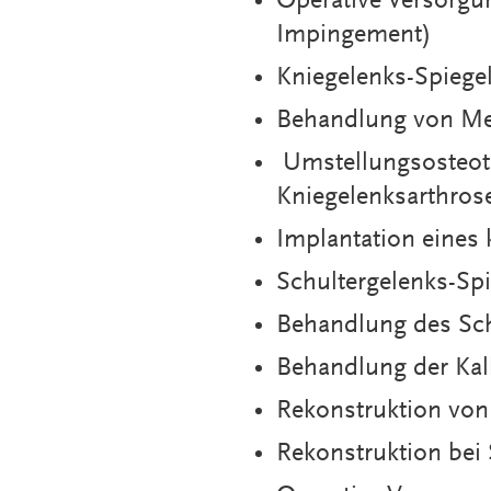
Operative Versorg
Impingement)
Kniegelenks-Spiege
Behandlung von M
Umstellungsosteoto
Kniegelenksarthros
Implantation eines 
Schultergelenks-Sp
Behandlung des Sc
Behandlung der Kal
Rekonstruktion von
Rekonstruktion bei S