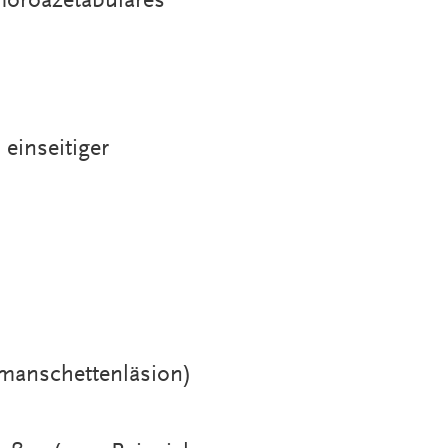
moroazetabuläres
einseitiger
nmanschettenläsion)