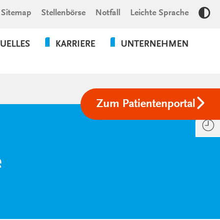
Sitemap
Stellenbörse
Notfall
Leichte Sprache
Kon
UELLES
KARRIERE
UNTERNEHMEN
JOBBÖRSE
ÜBER UNS
KARRIERE IN
STALTUNGEN
DER PFLEGE
Zum Patientenportal
STALTUNGSRÜCKBLICK
KARRIERE
ALS ARZT /
MES MELDESYSTEM
ÄRZTIN
ATLAS
e