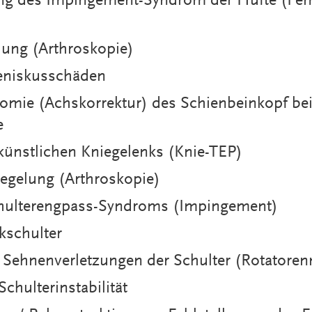
ung des Impingement-Syndrom der Hüfte (Fe
lung (Arthroskopie)
eniskusschäden
mie (Achskorrektur) des Schienbeinkopf bei 
e
künstlichen Kniegelenks (Knie-TEP)
iegelung (Arthroskopie)
hulterengpass-Syndroms (Impingement)
kschulter
 Sehnenverletzungen der Schulter (Rotatore
chulterinstabilität