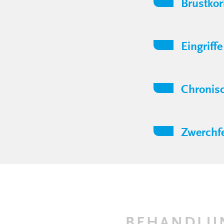
Brustko
Eingriff
Chronis
Zwerchfe
BEHANDLU