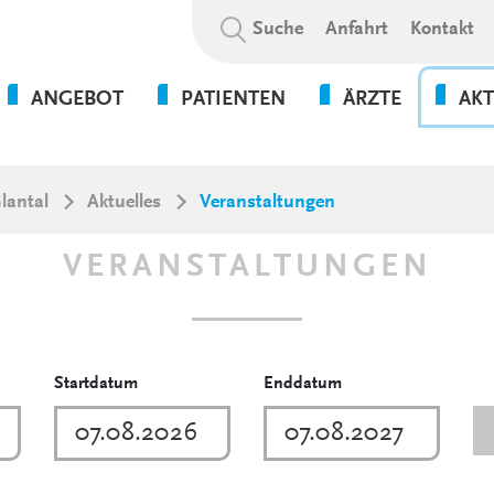
Suchbegriff:
Suche
Anfahrt
Kontakt
ANGEBOT
PATIENTEN
ÄRZTE
AKT
NEUROLOGISCHE
NEWS
AKUTBEHANDLUNG
VERAN
lantal
Aktuelles
Veranstaltungen
NEUROLOGISCHE
REHABILITATION
VERAN
VERANSTALTUNGEN
STROKE UNIT /
ANONY
SCHLAGANFALLEINHEIT
KLINIK
ANÄSTHESIOLOGIE
Startdatum
Enddatum
INNERE MEDIZIN
CHIRURGIE /
ORTHOPÄDIE