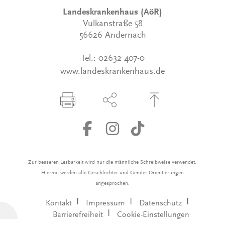
Landeskrankenhaus (AöR)
Vulkanstraße 58
56626 Andernach
Tel.:
02632 407-0
www.landeskrankenhaus.de
Seite drucken
Seite über Social-Media teilen
Zum Seitenanfang
Zur besseren Lesbarkeit wird nur die männliche Schreibweise verwendet.
Hiermit werden alle Geschlechter und Gender-Orientierungen
angesprochen.
Kontakt
Impressum
Datenschutz
Barrierefreiheit
Cookie-Einstellungen