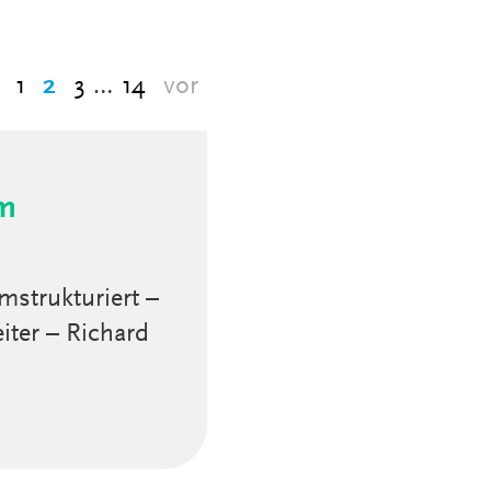
1
2
3
…
14
vor
rm
strukturiert –
iter – Richard