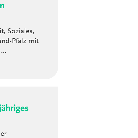
an
t, Soziales,
and-Pfalz mit
us…
jähriges
der