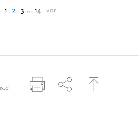
1
2
3
…
14
vor
s.d
Seite drucken
Seite über Social-Media t
Zum Seitenanfa