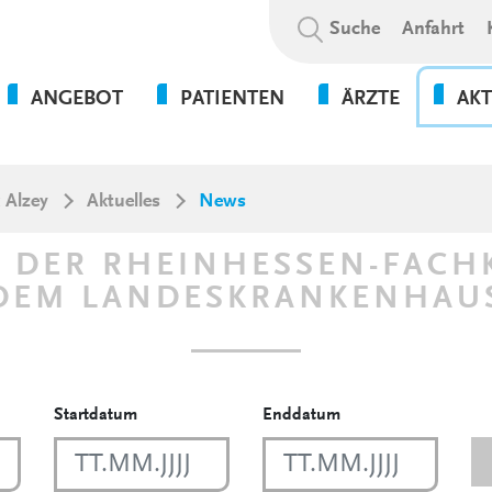
Suchbegriff:
Suche
Anfahrt
ANGEBOT
PATIENTEN
ÄRZTE
AKT
STATIONÄRE ANGEBOTE
ANSPRECHPARTNER
NEWS
TEILSTATIONÄRE /
RUND UM IHREN
VERAN
 Alzey
Aktuelles
News
AMBULANTE ANGEBOTE
AUFENTHALT
VERAN
 DER RHEINHESSEN-FACH
WOHN- &
ENTLASSMANAGEMENT
BETREUUNGSANGEBOTE
DEM LANDESKRANKENHAU
ALZEY
INFORMATIONEN FÜR
THERAPEUTISCHE
ANGEHÖRIGE
ANONY
ANGEBOTE
KLINIK
Su
Startdatum
Enddatum