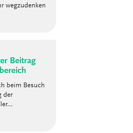
ehr wegzudenken
er Beitrag
bereich
ich beim Besuch
g der
ler…