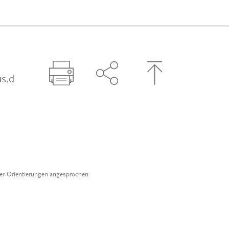
s.d
Seite drucken
Seite über Social-Media t
Zum Seitenanfa
der-Orientierungen angesprochen.