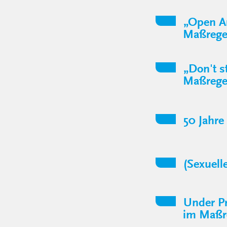
„Open Ar
Maßregel
„Don't s
Maßregel
50 Jahre
(Sexuell
Under Pr
im Maßre