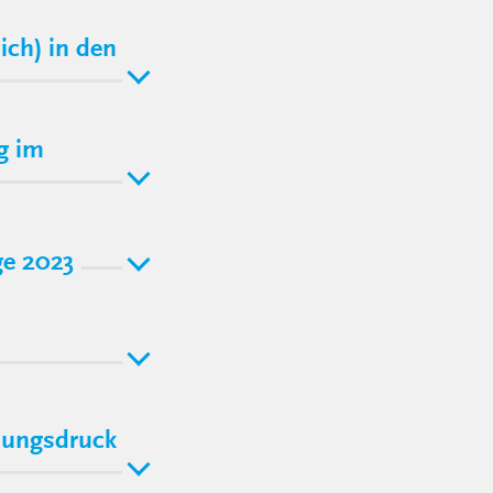
ich) in den
g im
ge 2023
lungsdruck