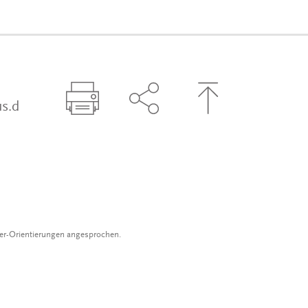
s.d
Seite drucken
Seite über Social-Media t
Zum Seitenanfa
der-Orientierungen angesprochen.