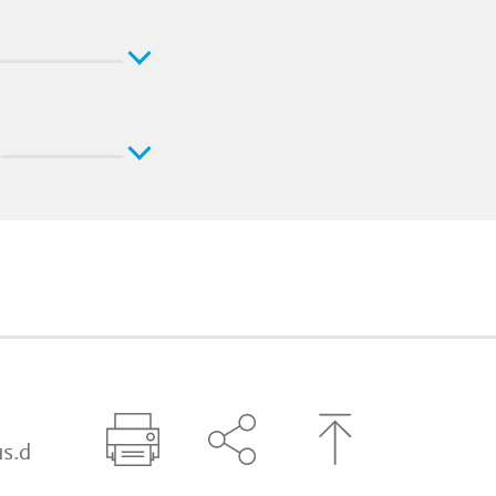
s.d
Seite drucken
Seite über Social-Media t
Zum Seitenanfa