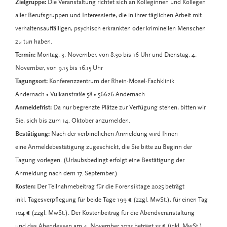
Zielgruppe:
Die Veranstaltung richtet sich an Kolleginnen und Kollegen
aller Berufsgruppen und Interessierte, die in ihrer täglichen Arbeit mit
verhaltensauffälligen, psychisch erkrankten oder kriminellen Menschen
zu tun haben.
Termin:
Montag, 3. November, von 8.30 bis 16 Uhr und Dienstag, 4.
November, von 9.15 bis 16.15 Uhr
Tagungsort:
Konferenzzentrum der Rhein-Mosel-Fachklinik
Andernach • Vulkanstraße 58 • 56626 Andernach
Anmeldefrist:
Da nur begrenzte Plätze zur Verfügung stehen, bitten wir
Sie, sich bis zum 14. Oktober anzumelden.
Bestätigung:
Nach der verbindlichen Anmeldung wird Ihnen
eine Anmeldebestätigung zugeschickt, die Sie bitte zu Beginn der
Tagung vorlegen. (Urlaubsbedingt erfolgt eine Bestätigung der
Anmeldung nach dem 17. September.)
Kosten:
Der Teilnahmebeitrag für die Forensiktage 2025 beträgt
inkl. Tagesverpflegung für beide Tage 199 € (zzgl. MwSt.), für einen Tag
104 € (zzgl. MwSt.). Der Kostenbeitrag für die Abendveranstaltung
und das Abendessen am 4. November 2025 beträgt 35 € (inkl. MwSt.).