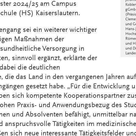
Jérôme
ester 2024/25 am Campus
Koblen
gGmbH
hule (HS) Kaiserslautern.
(Präsi
Clemen
und Ge
ngang sei ein weiterer wichtiger
Hans-
Hochsc
erigen Maßnahmen der
Römer 
und Ha
esundheitliche Versorgung in
und Dr
Landes
en, sinnvoll ergänzt, erklärte der
 dabei die deutlichen
 die das Land in den vergangenen Jahren auf
gängen gesetzt habe. „Für die Entwicklung u
ben sich kompetente Kooperationspartner 
 hohen Praxis- und Anwendungsbezug des Stu
nen und Absolventen befähigt, unmittelbar 
d anspruchsvolle Tätigkeiten im medizinisc
en sich neue interessante Tätigkeitsfelder un