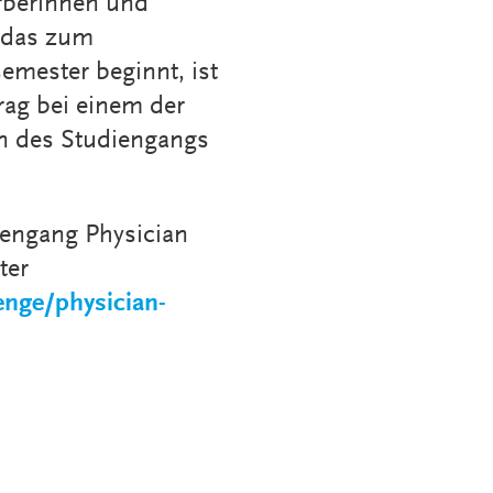
erberinnen und
 das zum
emester beginnt, ist
rag bei einem der
in des Studiengangs
engang Physician
ter
enge/physician-