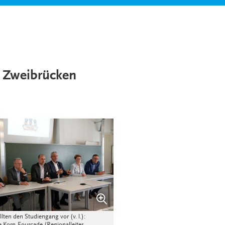
n Zweibrücken
ellten den Studiengang vor (v. l.):