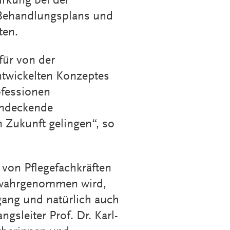
irkung bei der
 Behandlungsplans und
ten.
für von der
twickelten Konzeptes
rofessionen
endeckende
 Zukunft gelingen“, so
 von Pflegefachkräften
t wahrgenommen wird,
gang und natürlich auch
gsleiter Prof. Dr. Karl-