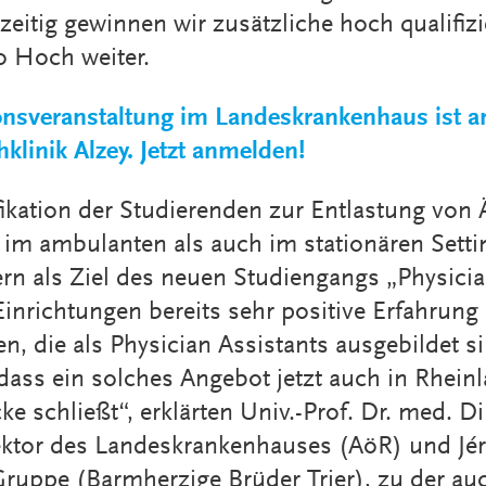
eitig gewinnen wir zusätzliche hoch qualifizi
o Hoch weiter.
onsveranstaltung im Landeskrankenhaus ist a
klinik Alzey. Jetzt anmelden!
ikation der Studierenden zur Entlastung von 
l im ambulanten als auch im stationären Setti
n als Ziel des neuen Studiengangs „Physician
inrichtungen bereits sehr positive Erfahrung
n, die als Physician Assistants ausgebildet s
dass ein solches Angebot jetzt auch in Rheinla
e schließt“, erklärten Univ.-Prof. Dr. med. D
rektor des Landeskrankenhauses (AöR) und Jé
Gruppe (Barmherzige Brüder Trier), zu der au