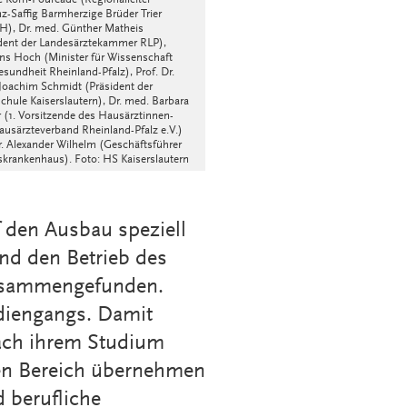
 Korn-Fourcade (Regionalleiter
z-Saffig Barmherzige Brüder Trier
), Dr. med. Günther Matheis
dent der Landesärztekammer RLP),
s Hoch (Minister für Wissenschaft
sundheit Rheinland-Pfalz), Prof. Dr.
Joachim Schmidt (Präsident der
hule Kaiserslautern), Dr. med. Barbara
(1. Vorsitzende des Hausärztinnen-
usärzteverband Rheinland-Pfalz e.V.)
. Alexander Wilhelm (Geschäftsführer
krankenhaus). Foto: HS Kaiserslautern
 den Ausbau speziell
nd den Betrieb des
zusammengefunden.
diengangs. Damit
nach ihrem Studium
hen Bereich übernehmen
d berufliche