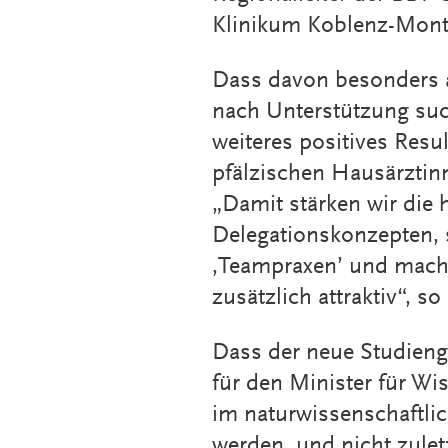
Klinikum Koblenz-Mont
Dass davon besonders a
nach Unterstützung suc
weiteres positives Resu
pfälzischen Hausärztin
„Damit stärken wir die
Delegationskonzepten, 
,Teampraxen’ und mache
zusätzlich attraktiv“, s
Dass der neue Studienga
für den Minister für W
im naturwissenschaftli
werden, und nicht zule