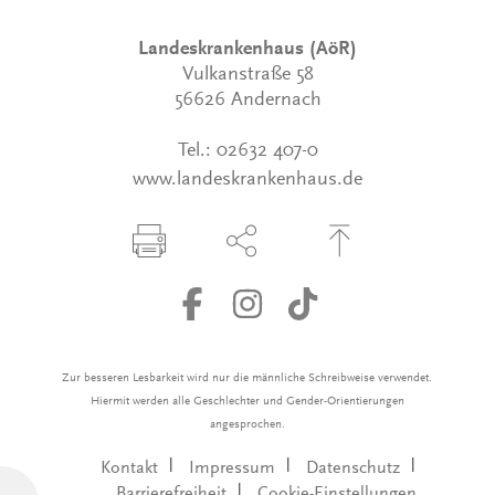
Landeskrankenhaus (AöR)
Vulkanstraße 58
56626 Andernach
Tel.:
02632 407-0
www.landeskrankenhaus.de
Seite drucken
Seite über Social-Media teilen
Zum Seitenanfang
Zur besseren Lesbarkeit wird nur die männliche Schreibweise verwendet.
Hiermit werden alle Geschlechter und Gender-Orientierungen
angesprochen.
Kontakt
Impressum
Datenschutz
Barrierefreiheit
Cookie-Einstellungen