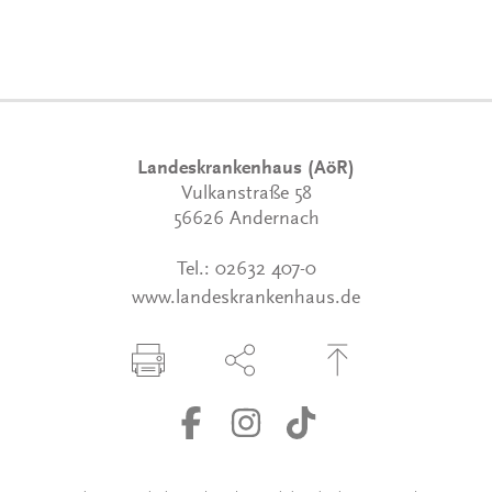
Landeskrankenhaus (AöR)
Vulkanstraße 58
56626 Andernach
Tel.:
02632 407-0
www.landeskrankenhaus.de
Seite drucken
Seite über Social-Media teilen
Zum Seitenanfang