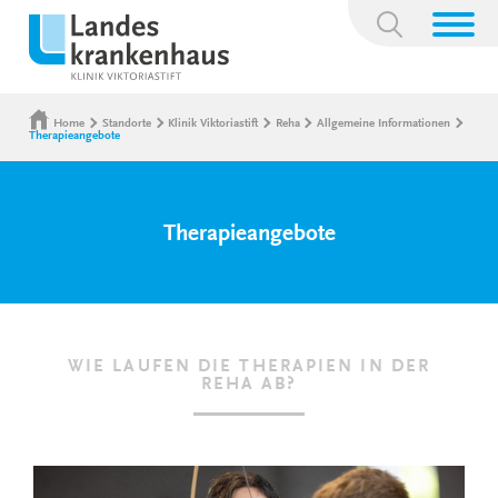
Suchbegriff:
Home
Standorte
Klinik Viktoriastift
Reha
Allgemeine Informationen
Therapieangebote
Therapieangebote
WIE LAUFEN DIE THERAPIEN IN DER
REHA AB?