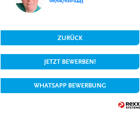
06708/620-2443
ZURÜCK
JETZT BEWERBEN!
WHATSAPP BEWERBUNG