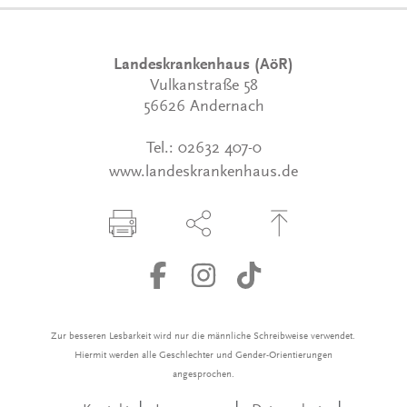
Landeskrankenhaus (AöR)
Vulkanstraße 58
56626 Andernach
Tel.:
02632 407-0
www.landeskrankenhaus.de
Seite drucken
Seite über Social-Media teilen
Zum Seitenanfang
Zur besseren Lesbarkeit wird nur die männliche Schreibweise verwendet.
Hiermit werden alle Geschlechter und Gender-Orientierungen
angesprochen.