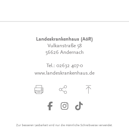
Landeskrankenhaus (AöR)
Vulkanstraße 58
56626 Andernach
Tel.:
02632 407-0
www.landeskrankenhaus.de
Seite drucken
Seite über Social-Media teilen
Zum Seitenanfang
Zur besseren Lesbarkeit wird nur die männliche Schreibweise verwendet.