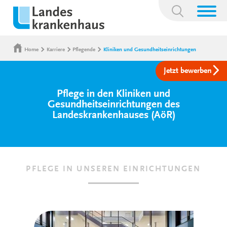
Suchbegriff:
Home
Karriere
Pflegende
Kliniken und Gesundheitseinrichtungen
Jetzt bewerben
Pflege in den Kliniken und
Gesundheitseinrichtungen des
Landeskrankenhauses (AöR)
PFLEGE IN UNSEREN EINRICHTUNGEN