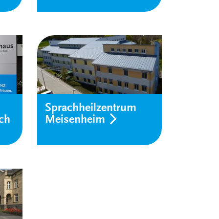
Sprachheilzentrum
ch
Meisenheim