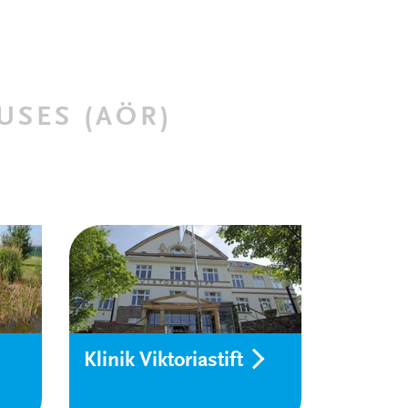
SES (AÖR)
Klinik Viktoriastift