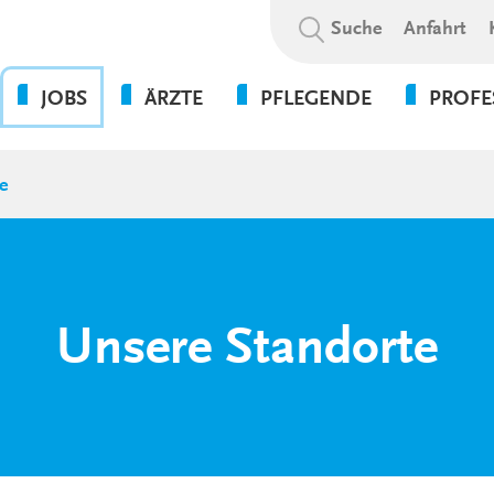
Suchbegriff:
Suche
Anfahrt
JOBS
ÄRZTE
PFLEGENDE
PROFE
OHNE DIE PFLEGE GEHT
BEWERBUNGSABLAUF
WAS WIR BIETEN
PSYCHOL
NICHTS!
e
SOZIALE A
WIR ALS ARBEITGEBER
WEITERBILDUNGSBEFUGNISSE
FLEXPERTEN
SOZIALP
ANSPRECHPARTNER UNSERER
INITIATIVBEWERBUNG
KLINIKEN UND
PFLEGEEXPERTEN (APN)
THERAPIE
GESUNDHEITSEINRICHTUNGEN
PRAKTIKUM
VERWALT
4-TAGE-WOCHE
Unsere Standorte
SERVICE
PSYCHOLOGIE
UNSERE STANDORTE
FORT- UND WEITERBILDUN
WEITERBILDUNG &
VERGÜTUNGEN &
ENTWICKLUNG
ZUSATZLEISTUNGEN
KULTUR & WERTE
AUSFALLMANAGEMENT