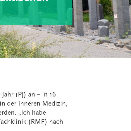
MEDIZINSCH-
TECHNISCHE:R-
NGEN
RADIOLOGIEASSISTENT:IN
(MTRA)
KAUFLEUTE IM
NGEN
GESUNDHEITSWESEN
FACHINFORMATIKER:IN
ELEKTRONIKER:IN
GÄRTNER:IN
Jahr (PJ) an – in 16
in der Inneren Medizin,
erden. „Ich habe
-Fachklinik (RMF) nach