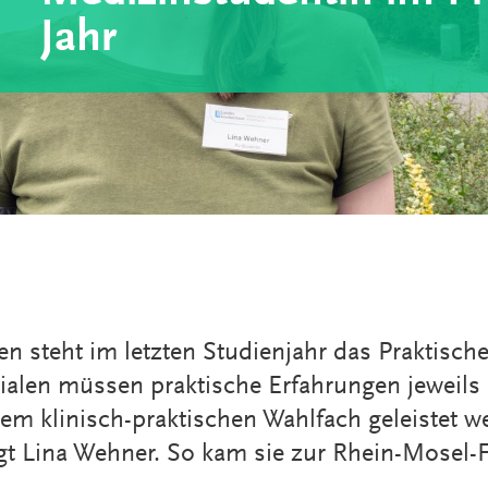
VERANSTALTUNGEN
Jahr
KLINIKEN UND
GESUNDHEITSEINRICHTU
ANSPRECHPARTNER DER
KLINIKEN UND
GESUNDHEITSEINRICHTU
 steht im letzten Studienjahr das Praktische 
alen müssen praktische Erfahrungen jeweils 
nem klinisch-praktischen Wahlfach geleistet w
agt Lina Wehner. So kam sie zur Rhein-Mosel